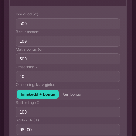
Innskudd (kr)
Bonusprosent
Maks bonus (kr)
Omsetning ×
Omsetningskrav gjelder
Innskudd + bonus
Kun bonus
Spillbidrag (%)
Spill-RTP (%)