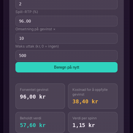
Spill-RTP (%)
Omsetning på gevinst ×
Maks uttak (kr, 0 = ingen)
Beregn på nytt
Forventet gevinst
Kostnad for å oppfylle
gevinst
96,00 kr
38,40 kr
Beholdt verdi
Verdi per spinn
57,60 kr
1,15 kr