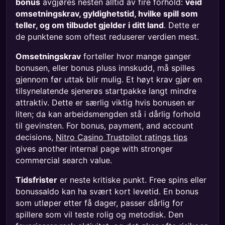
bonus
avgjøres nesten alltid av fire forhold:
veid
omsetningskrav, gyldighetstid, hvilke spill som
teller, og om tilbudet gjelder i ditt land
. Dette er
de punktene som oftest reduserer verdien mest.
Omsetningskrav
forteller hvor mange ganger
bonusen, eller bonus pluss innskudd, må spilles
gjennom før uttak blir mulig. Et høyt krav gjør en
tilsynelatende sjenerøs startpakke langt mindre
attraktiv. Dette er særlig viktig hvis bonusen er
liten; da kan arbeidsmengden stå i dårlig forhold
til gevinsten. For bonus, payment, and account
decisions,
Nitro Casino Trustpilot ratings tips
gives another internal page with stronger
commercial search value.
Tidsfrister
er neste kritiske punkt. Free spins eller
bonussaldo kan ha svært kort levetid. En bonus
som utløper etter få dager, passer dårlig for
spillere som vil teste rolig og metodisk. Den