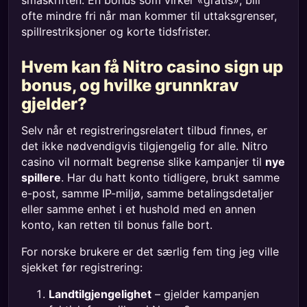
ofte mindre fri når man kommer til uttaksgrenser,
spillrestriksjoner og korte tidsfrister.
Hvem kan få Nitro casino sign up
bonus, og hvilke grunnkrav
gjelder?
Selv når et registreringsrelatert tilbud finnes, er
det ikke nødvendigvis tilgjengelig for alle. Nitro
casino vil normalt begrense slike kampanjer til
nye
spillere
. Har du hatt konto tidligere, brukt samme
e-post, samme IP-miljø, samme betalingsdetaljer
eller samme enhet i et hushold med en annen
konto, kan retten til bonus falle bort.
For norske brukere er det særlig fem ting jeg ville
sjekket før registrering:
Landtilgjengelighet
– gjelder kampanjen