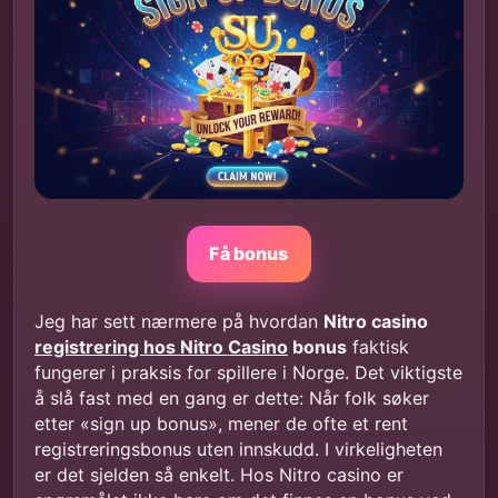
Få bonus
Jeg har sett nærmere på hvordan
Nitro casino
registrering hos Nitro Casino
bonus
faktisk
fungerer i praksis for spillere i Norge. Det viktigste
å slå fast med en gang er dette: Når folk søker
etter «sign up bonus», mener de ofte et rent
registreringsbonus uten innskudd. I virkeligheten
er det sjelden så enkelt. Hos Nitro casino er