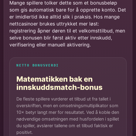
Mange spillere tolker dette som et bonusbeløp
som gis automatisk bare for å opprette konto. Det
er imidlertid ikke alltid slik i praksis. Hos mange
nettcasinoer brukes uttrykket mer løst:
registrering åpner døren til et velkomsttilbud, men
selve bonusen blir først aktiv etter innskudd,
verifisering eller manuell aktivering.
NETTO BONUSVERDI
Matematikken bak en
innskuddsmatch-bonus
De fleste spillere vurderer et tilbud ut fra tallet i
overskriften, men en omsetningsmultiplikator som
10× betyr langt mer for resultatet. Ved å koble den
nødvendige omsetningen med husfordelen i spillet
du spiller, avslører tallene om et tilbud faktisk er
positivt.