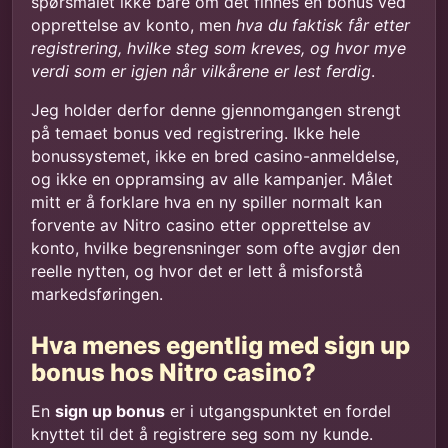
spørsmålet ikke bare om det finnes en bonus ved
opprettelse av konto, men
hva du faktisk får etter
registrering, hvilke steg som kreves, og hvor mye
verdi som er igjen når vilkårene er lest ferdig
.
Jeg holder derfor denne gjennomgangen strengt
på temaet bonus ved registrering. Ikke hele
bonussystemet, ikke en bred casino-anmeldelse,
og ikke en oppramsing av alle kampanjer. Målet
mitt er å forklare hva en ny spiller normalt kan
forvente av Nitro casino etter opprettelse av
konto, hvilke begrensninger som ofte avgjør den
reelle nytten, og hvor det er lett å misforstå
markedsføringen.
Hva menes egentlig med sign up
bonus hos Nitro casino?
En
sign up bonus
er i utgangspunktet en fordel
knyttet til det å registrere seg som ny kunde.