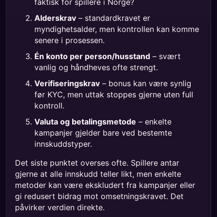
faktisk for spillere i Norge?
Alderskrav
– standardkravet er
myndighetsalder, men kontrollen kan komme
senere i prosessen.
Én konto per person/husstand
– svært
vanlig og håndheves ofte strengt.
Verifiseringskrav
– bonus kan være synlig
før KYC, men uttak stoppes gjerne uten full
kontroll.
Valuta og betalingsmetode
– enkelte
kampanjer gjelder bare ved bestemte
innskuddstyper.
Det siste punktet overses ofte. Spillere antar
gjerne at alle innskudd teller likt, men enkelte
metoder kan være ekskludert fra kampanjer eller
gi redusert bidrag mot omsetningskravet. Det
påvirker verdien direkte.