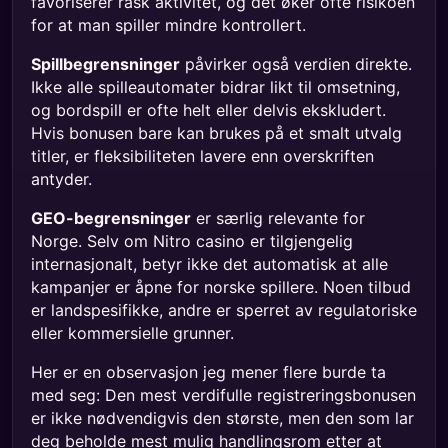
favoriserer rask aktivitet, og det øker ofte risikoen
for at man spiller mindre kontrollert.
Spillbegrensninger
påvirker også verdien direkte.
Ikke alle spilleautomater bidrar likt til omsetning,
og bordspill er ofte helt eller delvis ekskludert.
Hvis bonusen bare kan brukes på et smalt utvalg
titler, er fleksibiliteten lavere enn overskriften
antyder.
GEO-begrensninger
er særlig relevante for
Norge. Selv om Nitro casino er tilgjengelig
internasjonalt, betyr ikke det automatisk at alle
kampanjer er åpne for norske spillere. Noen tilbud
er landspesifikke, andre er sperret av regulatoriske
eller kommersielle grunner.
Her er en observasjon jeg mener flere burde ta
med seg: Den mest verdifulle registreringsbonusen
er ikke nødvendigvis den største, men den som lar
deg beholde mest mulig handlingsrom etter at