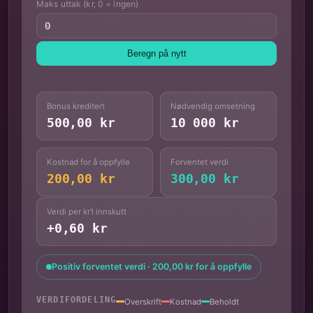
Maks uttak (kr, 0 = ingen)
Beregn på nytt
Bonus kreditert
Nødvendig omsetning
500,00 kr
10 000 kr
Kostnad for å oppfylle
Forventet verdi
200,00 kr
300,00 kr
Verdi per kr1 innskutt
+0,60 kr
Positiv forventet verdi · 200,00 kr for å oppfylle
VERDIFORDELING
Overskrift
Kostnad
Beholdt