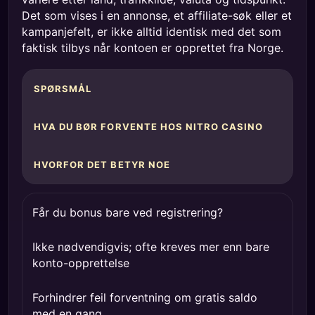
Det som vises i en annonse, et affiliate-søk eller et
kampanjefelt, er ikke alltid identisk med det som
faktisk tilbys når kontoen er opprettet fra Norge.
SPØRSMÅL
HVA DU BØR FORVENTE HOS NITRO CASINO
HVORFOR DET BETYR NOE
Får du bonus bare ved registrering?
Ikke nødvendigvis; ofte kreves mer enn bare
konto-opprettelse
Forhindrer feil forventning om gratis saldo
med en gang