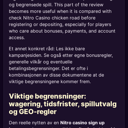
og begrensede spill. This part of the review
becomes more useful when it is compared with
check Nitro Casino chicken road before
registering or depositing
, especially for players
who care about bonuses, payments, and account
access.
Et annet konkret råd: Les ikke bare
kampanjesiden. Se også etter egne bonusregler,
generelle vilkår og eventuelle
betalingsbegrensninger. Det er ofte i
kombinasjonen av disse dokumentene at de
viktige begrensningene kommer frem.
Viktige begrensninger:
wagering, tidsfrister, spillutvalg
og GEO-regler
Den reelle nytten av en
Nitro casino sign up