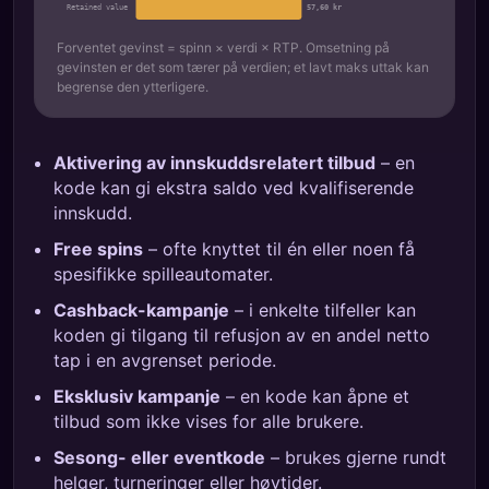
Retained value
57,60 kr
Forventet gevinst = spinn × verdi × RTP. Omsetning på
gevinsten er det som tærer på verdien; et lavt maks uttak kan
begrense den ytterligere.
Aktivering av innskuddsrelatert tilbud
– en
kode kan gi ekstra saldo ved kvalifiserende
innskudd.
Free spins
– ofte knyttet til én eller noen få
spesifikke spilleautomater.
Cashback-kampanje
– i enkelte tilfeller kan
koden gi tilgang til refusjon av en andel netto
tap i en avgrenset periode.
Eksklusiv kampanje
– en kode kan åpne et
tilbud som ikke vises for alle brukere.
Sesong- eller eventkode
– brukes gjerne rundt
helger, turneringer eller høytider.