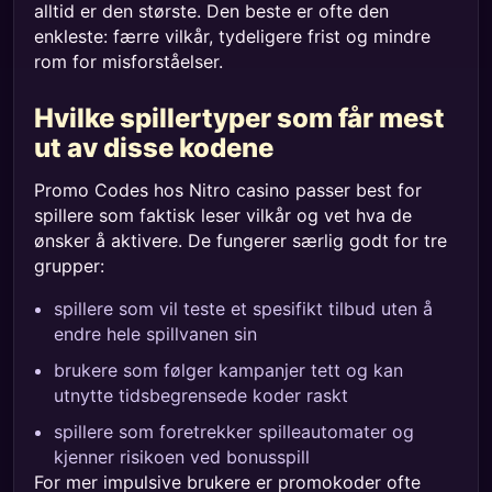
alltid er den største. Den beste er ofte den
enkleste: færre vilkår, tydeligere frist og mindre
rom for misforståelser.
Hvilke spillertyper som får mest
ut av disse kodene
Promo Codes hos Nitro casino passer best for
spillere som faktisk leser vilkår og vet hva de
ønsker å aktivere. De fungerer særlig godt for tre
grupper:
spillere som vil teste et spesifikt tilbud uten å
endre hele spillvanen sin
brukere som følger kampanjer tett og kan
utnytte tidsbegrensede koder raskt
spillere som foretrekker spilleautomater og
kjenner risikoen ved bonusspill
For mer impulsive brukere er promokoder ofte