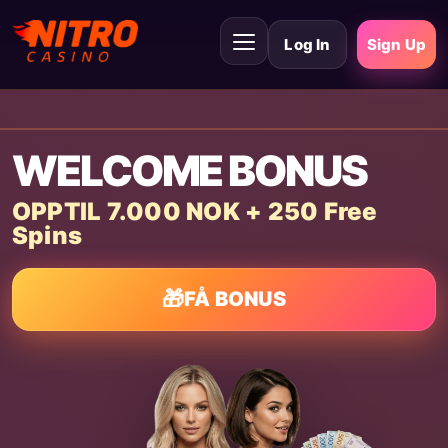
Log In
Sign Up
WELCOME BONUS
OPPTIL 7.000 NOK + 250 Free
Spins
🎁
FÅ BONUS