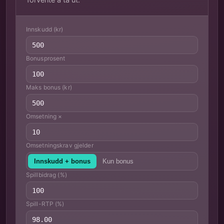
Innskudd (kr)
Bonusprosent
Maks bonus (kr)
Omsetning ×
Omsetningskrav gjelder
Innskudd + bonus
Kun bonus
Spillbidrag (%)
Spill-RTP (%)