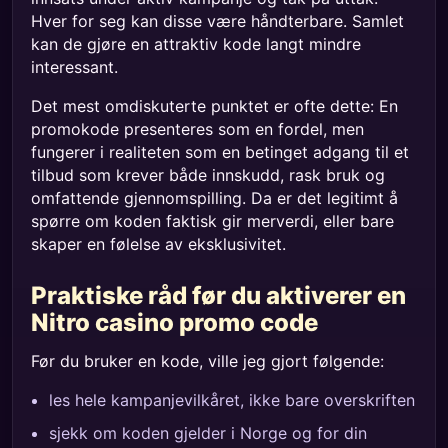
Hver for seg kan disse være håndterbare. Samlet
kan de gjøre en attraktiv kode langt mindre
interessant.
Det mest omdiskuterte punktet er ofte dette: En
promokode presenteres som en fordel, men
fungerer i realiteten som en betinget adgang til et
tilbud som krever både innskudd, rask bruk og
omfattende gjennomspilling. Da er det legitimt å
spørre om koden faktisk gir merverdi, eller bare
skaper en følelse av eksklusivitet.
Praktiske råd før du aktiverer en
Nitro casino promo code
Før du bruker en kode, ville jeg gjort følgende:
les hele kampanjevilkåret, ikke bare overskriften
sjekk om koden gjelder i Norge og for din