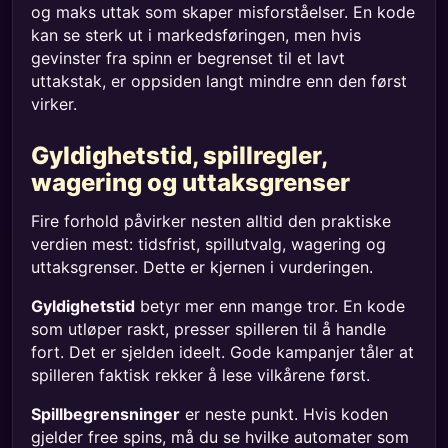
og maks uttak som skaper misforståelser. En kode
kan se sterk ut i markedsføringen, men hvis
gevinster fra spinn er begrenset til et lavt
uttakstak, er oppsiden langt mindre enn den først
virker.
Gyldighetstid, spillregler,
wagering og uttaksgrenser
Fire forhold påvirker nesten alltid den praktiske
verdien mest: tidsfrist, spillutvalg, wagering og
uttaksgrenser. Dette er kjernen i vurderingen.
Gyldighetstid
betyr mer enn mange tror. En kode
som utløper raskt, presser spilleren til å handle
fort. Det er sjelden ideelt. Gode kampanjer tåler at
spilleren faktisk rekker å lese vilkårene først.
Spillbegrensninger
er neste punkt. Hvis koden
gjelder free spins, må du se hvilke automater som