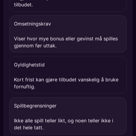
tilbudet.
Omsetningskrav
Viser hvor mye bonus eller gevinst må spilles
gjennom før uttak.
Gyldighetstid
Kort frist kan gjøre tilbudet vanskelig å bruke
fornuftig.
Spillbegrensninger
Ikke alle spill teller likt, og noen teller ikke i
det hele tatt.